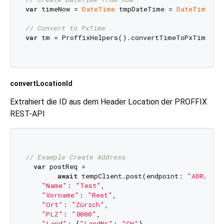
var
 timeNow = 
DateTime
 tmpDateTime = 
DateTime
.now
// Convert to PxTime
var
 tm = ProffixHelpers().convertTimeToPxTime(tim
convertLocationId
Extrahiert die ID aus dem Header Location der PROFFIX
REST-API
// Example Create Address
var
 postReq =

await
 tempClient.post(endpoint: 
"ADR/Adre
"Name"
: 
"Test"
,

"Vorname"
: 
"Rest"
,

"Ort"
: 
"Zürich"
,

"PLZ"
: 
"8000"
,

"Land"
: {
"LandNr"
: 
"CH"
},
