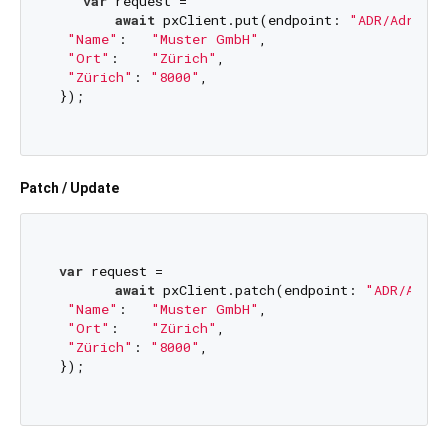
var
 request =

await
 pxClient.put(endpoint: 
"ADR/Adresse
"Name"
:   
"Muster GmbH"
,

"Ort"
:    
"Zürich"
,

"Zürich"
: 
"8000"
,

 });

Patch / Update
var
 request =

await
 pxClient.patch(endpoint: 
"ADR/Adres
"Name"
:   
"Muster GmbH"
,

"Ort"
:    
"Zürich"
,

"Zürich"
: 
"8000"
,

 });
