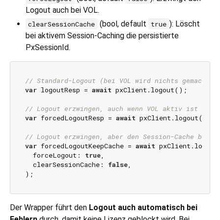
Logout auch bei VOL.
(bool, default
): Löscht
clearSessionCache
true
bei aktivem Session-Caching die persistierte
PxSessionId.
// Standard-Logout (bei VOL wird nichts gemacht)
var
 logoutResp = 
await
 pxClient.logout();

// Logout erzwingen, auch wenn VOL aktiv ist
var
 forcedLogoutResp = 
await
 pxClient.logout(forc
// Logout erzwingen, aber den Session-Cache behal
var
 forcedLogoutKeepCache = 
await
 pxClient.logout(
  forceLogout: 
true
,

  clearSessionCache: 
false
,

Der Wrapper führt den
Logout auch automatisch bei
Fehlern
durch, damit keine Lizenz geblockt wird. Bei