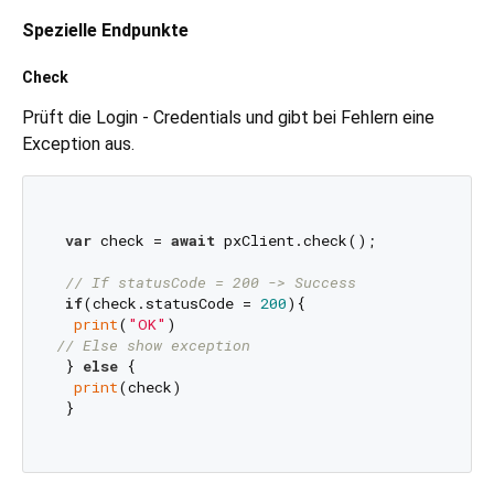
Spezielle Endpunkte
Check
Prüft die Login - Credentials und gibt bei Fehlern eine
Exception aus.
var
 check = 
await
 pxClient.check();

// If statusCode = 200 -> Success
if
(check.statusCode = 
200
){

print
(
"OK"
// Else show exception
 } 
else
 {

print
(check)

 }
