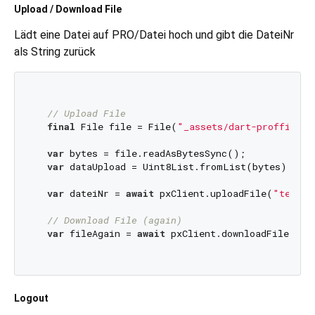
Upload / Download File
Lädt eine Datei auf PRO/Datei hoch und gibt die DateiNr
als String zurück
// Upload File
final
 File file = File(
"_assets/dart-proffix.pn
var
 bytes = file.readAsBytesSync();

var
 dataUpload = Uint8List.fromList(bytes);

var
 dateiNr = 
await
 pxClient.uploadFile(
"testDa
// Download File (again)
var
 fileAgain = 
await
 pxClient.downloadFile(dat
Logout