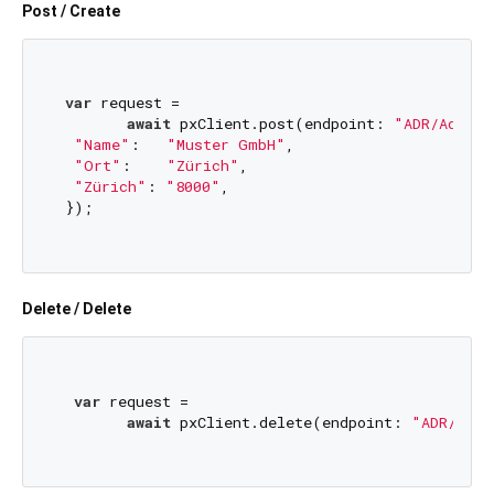
Post / Create
var
 request =

await
 pxClient.post(endpoint: 
"ADR/Adress
"Name"
:   
"Muster GmbH"
,

"Ort"
:    
"Zürich"
,

"Zürich"
: 
"8000"
,

 });

Delete / Delete
var
 request =

await
 pxClient.delete(endpoint: 
"ADR/Adre