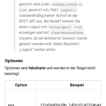
genutzt wird (oder
volumeLicence ==
gesetzt ist), führt
true
logout()
standardmäßig keinen Aufruf an die
REST-API aus. Bei Bedarf können Sie
einen Logout mit
forceLogout: true
erzwingen und mit
clearSessionCache
steuern, ob ein aktivierter Session-Cache
geleert werden soll. Siehe Abschnitt
„Logout“ weiter unten.
Optionen
Optionen sind
fakultativ
und werden in der Regel nicht
benötigt:
Option
Beispiel
key
112a5a90fe28b...242b10141254b4de5