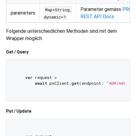
Parameter gemäss
PROF
Map<String,
parameters
REST API Docs
dynamic>?
Folgende unterschiedlichen Methoden sind mit dem
Wrapper möglich:
Get / Query
var
 request =

await
 pxClient.
get
(endpoint: 
"ADR/Adresse
Put / Update