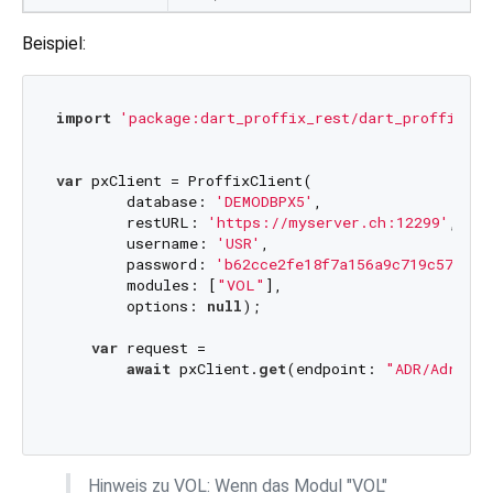
Beispiel:
import
'package:dart_proffix_rest/dart_proffix_re
var
 pxClient = ProffixClient(

        database: 
'DEMODBPX5'
,

        restURL: 
'https://myserver.ch:12299'
,

        username: 
'USR'
,

        password: 
'b62cce2fe18f7a156a9c719c57bebf
        modules: [
"VOL"
],

        options: 
null
);

var
 request =

await
 pxClient.
get
(endpoint: 
"ADR/Adresse
Hinweis zu VOL: Wenn das Modul "VOL"