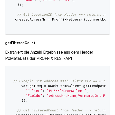
  });

// Get LocationID from Header --> returns newly
 createdAdressNr = ProffixHelpers().convertLocati
getFilteredCount
Extrahiert die Anzahl Ergebnisse aus dem Header
PxMetaData der PROFFIX REST-API
// Example Get Address with Filter PLZ == Münchwi
var
 getReq = 
await
 tempClient.
get
(endpoint: 
"
"Filter"
: 
"PLZ=='Münchwilen'"
,

"Fields"
: 
"AdressNr,Name,Vorname,Ort,PLZ"
    });

// Get FilteredCount from Header --> returns th
 countAddresses = ProffixHelpers().getFilteredCoun