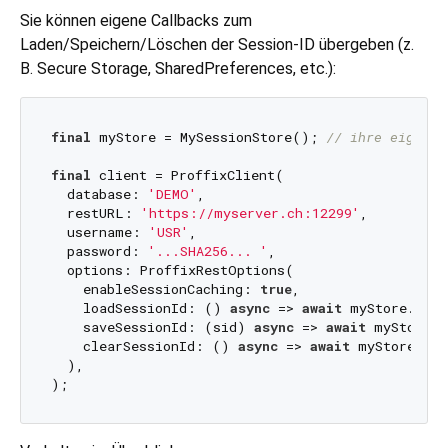
Sie können eigene Callbacks zum
Laden/Speichern/Löschen der Session-ID übergeben (z.
B. Secure Storage, SharedPreferences, etc.):
final
 myStore = MySessionStore(); 
// ihre eigene 
final
 client = ProffixClient(

  database: 
'DEMO'
,

  restURL: 
'https://myserver.ch:12299'
,

  username: 
'USR'
,

  password: 
'...SHA256... '
,

  options: ProffixRestOptions(

    enableSessionCaching: 
true
,

    loadSessionId: () 
async
 => 
await
 myStore.read
    saveSessionId: (sid) 
async
 => 
await
 myStore.w
    clearSessionId: () 
async
 => 
await
 myStore.cle
  ),
