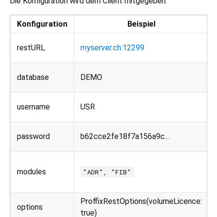
Die Konfiguration wird dem Client mitgegeben:
Konfiguration
Beispiel
restURL
myserver.ch:12299
database
DEMO
username
USR
password
b62cce2fe18f7a156a9c...
modules
"ADR", "FIB"
ProffixRestOptions(volumeLicence:
options
true)