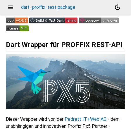
menu
dark_mode
dart_proffix_rest package
Dart Wrapper für PROFFIX REST-API
Dieser Wrapper wird von der
Pedrett IT+Web AG
- dem
unabhängigen und innovativen Proffix Px5 Partner -