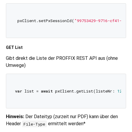
 pxClient.setPxSessionId(
"99753429-9716-cf41-066a
GET List
Gibt direkt die Liste der PROFFIX REST API aus (ohne
Umwege)
var
 list = 
await
 pxClient.getList(listeNr: 
1232
,d
Hinweis:
Der Dateityp (zurzeit nur PDF) kann über den
Header
ermittelt werden*
File-Type