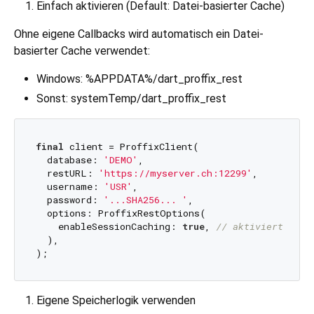
Einfach aktivieren (Default: Datei-basierter Cache)
Ohne eigene Callbacks wird automatisch ein Datei-
basierter Cache verwendet:
Windows: %APPDATA%/dart_proffix_rest
Sonst: systemTemp/dart_proffix_rest
final
 client = ProffixClient(

  database: 
'DEMO'
,

  restURL: 
'https://myserver.ch:12299'
,

  username: 
'USR'
,

  password: 
'...SHA256... '
,

  options: ProffixRestOptions(

    enableSessionCaching: 
true
, 
// aktiviert den 
  ),

Eigene Speicherlogik verwenden