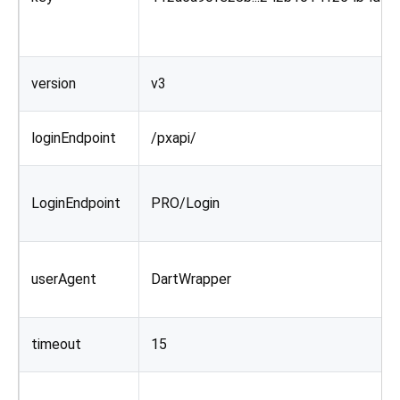
version
v3
loginEndpoint
/pxapi/
LoginEndpoint
PRO/Login
userAgent
DartWrapper
timeout
15