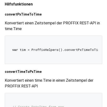
Hilfsfunktionen
convertPxTimeToTime
Konvertiert einen Zeitstempel der PROFFIX REST-API in
time.Time
var
 tim = ProffixHelpers().convertPxTimeToTime(
'
convertTimeToPxTime
Konvertiert einen time.Time in einen Zeitstempel der
PROFFIX REST-API
// Create DateTime from now