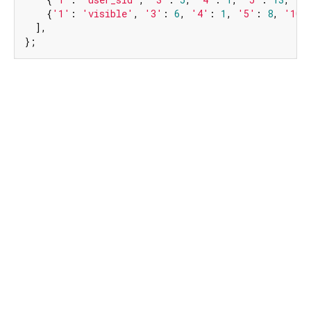
    {
'1'
: 
'visible'
, 
'3'
: 
6
, 
'4'
: 
1
, 
'5'
: 
8
, 
'10'
  ],

};