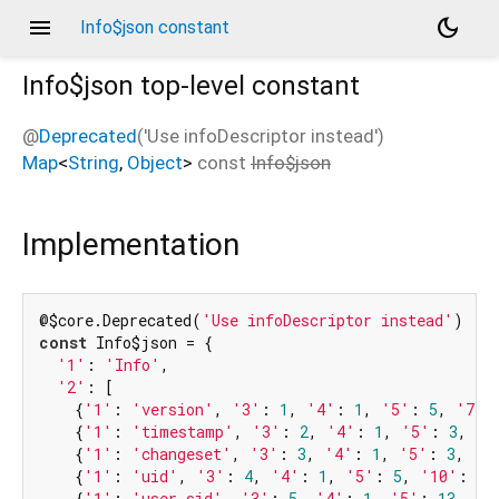
menu
dark_mode
Info$json constant
Info$json
top-level constant
@
Deprecated
('Use infoDescriptor instead')
Map
<
String
,
Object
>
const
Info$json
Implementation
@$core.Deprecated(
'Use infoDescriptor instead'
const
 Info$json = {

'1'
: 
'Info'
,

'2'
: [

    {
'1'
: 
'version'
, 
'3'
: 
1
, 
'4'
: 
1
, 
'5'
: 
5
, 
'7'
:
    {
'1'
: 
'timestamp'
, 
'3'
: 
2
, 
'4'
: 
1
, 
'5'
: 
3
, 
'1
    {
'1'
: 
'changeset'
, 
'3'
: 
3
, 
'4'
: 
1
, 
'5'
: 
3
, 
'1
    {
'1'
: 
'uid'
, 
'3'
: 
4
, 
'4'
: 
1
, 
'5'
: 
5
, 
'10'
: 
'u
    {
'1'
: 
'user_sid'
, 
'3'
: 
5
, 
'4'
: 
1
, 
'5'
: 
13
, 
'1