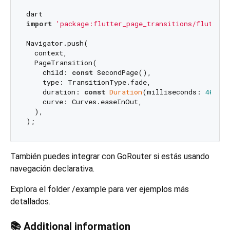
import
'package:flutter_page_transitions/flutter_
Navigator.push(

  context,

  PageTransition(

    child: 
const
 SecondPage(),

    type: TransitionType.fade,

    duration: 
const
Duration
(milliseconds: 
400
),

    curve: Curves.easeInOut,

  ),

También puedes integrar con GoRouter si estás usando
navegación declarativa.
Explora el folder /example para ver ejemplos más
detallados.
📚 Additional information