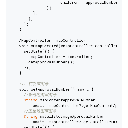
                    children: _approvalNumberWidge
              ))

        ],

      ),

    );

  }

  AMapController _mapController;

void
 onMapCreated(AMapController controller) {

    setState(() {

      _mapController = controller;

      getApprovalNumber();

    });

  }

/// 
获取审图号
void
 getApprovalNumber() 
async
 {

//普通地图审图号
String
 mapContentApprovalNumber =

await
 _mapController?.getMapContentApprova
//卫星地图审图号
String
 satelliteImageApprovalNumber =

await
 _mapController?.getSatelliteImageAp
    setState(() {
