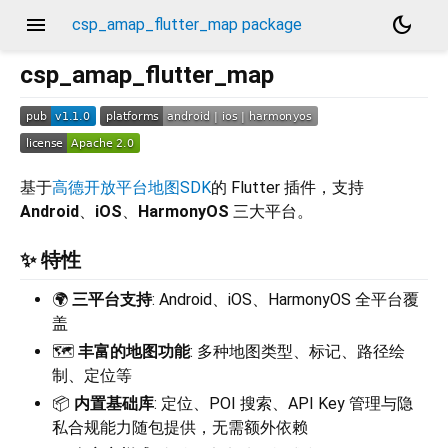
menu
dark_mode
csp_amap_flutter_map package
csp_amap_flutter_map
基于
高德开放平台地图SDK
的 Flutter 插件，支持
Android
、
iOS
、
HarmonyOS
三大平台。
✨ 特性
🌍
三平台支持
: Android、iOS、HarmonyOS 全平台覆
盖
🗺️
丰富的地图功能
: 多种地图类型、标记、路径绘
制、定位等
📦
内置基础库
: 定位、POI 搜索、API Key 管理与隐
私合规能力随包提供，无需额外依赖