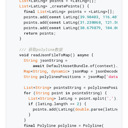
List
<LatLng> points = <LatLng>[];

List
<LatLng> _createPoints() {

final
List
<LatLng> points = <LatLng>[];

    points.add(
const
 LatLng(
39.90403
, 
116.407525
)
    points.add(
const
 LatLng(
31.238068
, 
121.501654
    points.add(
const
 LatLng(
30.679879
, 
104.064855
return
 points;

  }

/// 
获取polyline数据
void
 readJsonFileToMap() 
async
 {

String
 jsonString =

await
 DefaultAssetBundle.of(context).load
Map
<
String
, 
dynamic
> jsonMap = jsonDecode(jso
String
 polylinesPositions = jsonMap[
'data'
][
'
List
<
String
> pointsString = polylinesPosition
for
 (
String
 point 
in
 pointsString) {

List
<
String
> latLng = point.split(
','
);

if
 (latLng.length == 
2
) {

        points.add(LatLng(
double
.parse(latLng[
0
]
      }

    }

final
 Polyline polyline = Polyline(
