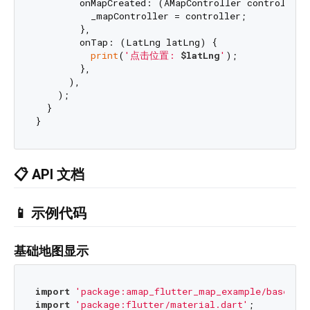
        onMapCreated: (AMapController controller) 
          _mapController = controller;

        },

        onTap: (LatLng latLng) {

print
(
'点击位置: 
$latLng
'
);

        },

      ),

    );

  }

📋 API 文档
📱 示例代码
基础地图显示
import
'package:amap_flutter_map_example/base_pa
import
'package:flutter/material.dart'
;
