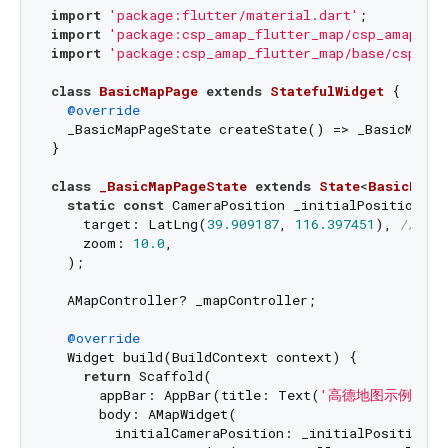
import
'package:flutter/material.dart'
import
'package:csp_amap_flutter_map/csp_amap_fl
import
'package:csp_amap_flutter_map/base/csp_ama
class
BasicMapPage
extends
StatefulWidget
{

@override
  _BasicMapPageState createState() => _BasicMapPag
}

class
_BasicMapPageState
extends
State
<
BasicMapP
static
const
 CameraPosition _initialPosition = 
    target: LatLng(
39.909187
, 
116.397451
), 
// 北
    zoom: 
10.0
,

  );

  AMapController? _mapController;

@override
  Widget build(BuildContext context) {

return
 Scaffold(

      appBar: AppBar(title: Text(
'高德地图示例'
)),

      body: AMapWidget(

        initialCameraPosition: _initialPosition,
