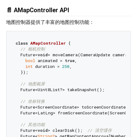
📄 AMapController API
地图控制器提供了丰富的地图控制功能：
class
AMapController
{

// 相机控制
  Future<
void
> moveCamera(CameraUpdate cameraUpda
bool
 animated = 
true
,

int
 duration = 
250
,

  });

// 地图截屏
  Future<Uint8List?> takeSnapshot();

// 坐标转换
  Future<ScreenCoordinate> toScreenCoordinate(Lat
  Future<LatLng> fromScreenCoordinate(ScreenCoord
// 其他功能
  Future<
void
> clearDisk();  
// 清空缓存
  Future<
String?
> getMapContentApprovalNumber(); 