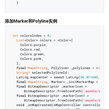
添加Marker和Polyline实例
int
 colorsIndex = 
0
;

List
<Color> colors = <Color>[

    Colors.purple,

    Colors.red,

    Colors.green,

    Colors.pink,

  ];

final
Map
<
String
, Polyline> _polylines = <
Strin
String?
 selectedPolylineId;

  LatLng mapCenter = 
const
 LatLng(
36.811483
, 
118
final
Map
<
String
, Marker> _initMarkerMap = <
Str
final
 BitmapDescriptor _markerIcon =

      BitmapDescriptor.fromIconPath(
'assets/start
final
 BitmapDescriptor _markerIcon1 =

      BitmapDescriptor.fromIconPath(
'assets/end.p
void
 _onMapCreated(AMapController controller) {}