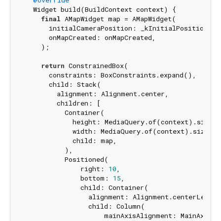
@override
  Widget build(BuildContext context) {

final
 AMapWidget map = AMapWidget(

      initialCameraPosition: _kInitialPosition,

      onMapCreated: onMapCreated,

    );

return
 ConstrainedBox(

      constraints: BoxConstraints.expand(),

      child: Stack(

        alignment: Alignment.center,

        children: [

          Container(

            height: MediaQuery.of(context).size.he
            width: MediaQuery.of(context).size.wid
            child: map,

          ),

          Positioned(

              right: 
10
,

              bottom: 
15
,

              child: Container(

                alignment: Alignment.centerLeft,

                child: Column(

                    mainAxisAlignment: MainAxisAli