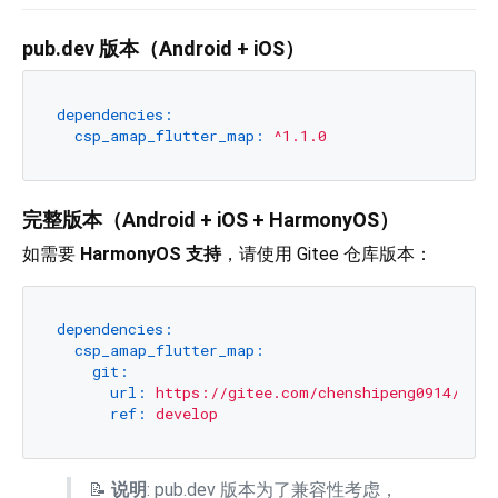
pub.dev 版本（Android + iOS）
dependencies:
csp_amap_flutter_map:
^1.1.0
完整版本（Android + iOS + HarmonyOS）
如需要
HarmonyOS 支持
，请使用 Gitee 仓库版本：
dependencies:
csp_amap_flutter_map:
git:
url:
https://gitee.com/chenshipeng0914/csp_
ref:
develop
📝
说明
: pub.dev 版本为了兼容性考虑，