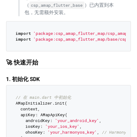
（
）已内置到本
csp_amap_flutter_base
包，无需额外安装。
import
'package:csp_amap_flutter_map/csp_amap_fl
import
'package:csp_amap_flutter_map/base/csp_ama
🚀 快速开始
1. 初始化 SDK
// 在 main.dart 中初始化
AMapInitializer.init(

  context,

  apiKey: AMapApiKey(

    androidKey: 
'your_android_key'
,

    iosKey: 
'your_ios_key'
,

    ohosKey: 
'your_harmonyos_key'
, 
// HarmonyOS 