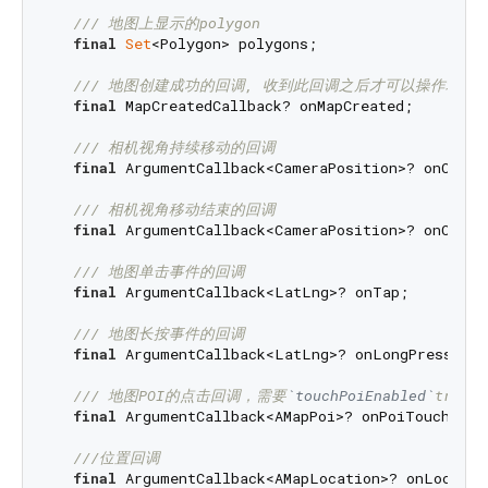
/// 
地图上显示的polygon
final
Set
<Polygon> polygons;

/// 
地图创建成功的回调, 收到此回调之后才可以操作地图
final
 MapCreatedCallback? onMapCreated;

/// 
相机视角持续移动的回调
final
 ArgumentCallback<CameraPosition>? onCamera
/// 
相机视角移动结束的回调
final
 ArgumentCallback<CameraPosition>? onCamera
/// 
地图单击事件的回调
final
 ArgumentCallback<LatLng>? onTap;

/// 
地图长按事件的回调
final
 ArgumentCallback<LatLng>? onLongPress;

/// 
地图POI的点击回调，需要
`touchPoiEnabled`
true
final
 ArgumentCallback<AMapPoi>? onPoiTouched;

///
位置回调
final
 ArgumentCallback<AMapLocation>? onLocation