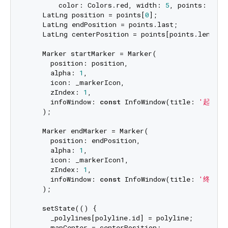
        color: Colors.red, width: 
5
, points: poin
    LatLng position = points[
0
];

    LatLng endPosition = points.last;

    LatLng centerPosition = points[points.length 
    Marker startMarker = Marker(

      position: position,

      alpha: 
1
,

      icon: _markerIcon,

      zIndex: 
1
,

      infoWindow: 
const
 InfoWindow(title: 
'起点'
,
    );

    Marker endMarker = Marker(

      position: endPosition,

      alpha: 
1
,

      icon: _markerIcon1,

      zIndex: 
1
,

      infoWindow: 
const
 InfoWindow(title: 
'终点'
,
    );

    setState(() {

      _polylines[polyline.id] = polyline;

      mapCenter = centerPosition;
