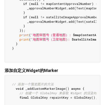
if
 (
null
 != mapContentApprovalNumber) {

        _approvalNumberWidget.add(Text(mapContent
      }

if
 (
null
 != satelliteImageApprovalNumber) {

        _approvalNumberWidget.add(Text(satelliteI
      }

    });

print
(
'地图审图号（普通地图）: 
$mapContentAppro
print
(
'地图审图号（卫星地图): 
$satelliteImageAp
  }

}

添加自定义Widget的Marker
// 添加一个预览图片的方法
void
 _addCustomMarkerImage() 
async
 {

// 创建一个 GlobalKey 来获取 Widget 的渲染对象
final
 GlobalKey repaintKey = GlobalKey();
