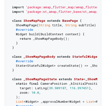
import
'package:amap_flutter_map/amap_flutter_ma
import
'package:st_amap_flutter_base/st_amap_flut
class
ShowMapPage
extends
BasePage
{

  ShowMapPage(
String
 title, 
String
 subTitle) : 
su
@override
  Widget build(BuildContext context) {

return
 _ShowMapPageBody();

  }

}

class
_ShowMapPageBody
extends
StatefulWidget
{

@override
  State<StatefulWidget> createState() => _ShowMapP
}

class
_ShowMapPageState
extends
State
<
_ShowMapPa
static
final
 CameraPosition _kInitialPosition =
    target: LatLng(
39.909187
, 
116.397451
),

    zoom: 
10.0
,

  );

List
<Widget> _approvalNumberWidget = 
List
<Widge