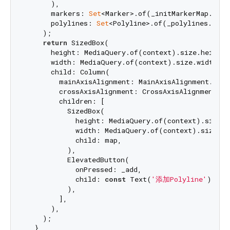
      ),

      markers: 
Set
<Marker>.of(_initMarkerMap.value
      polylines: 
Set
<Polyline>.of(_polylines.value
    );

return
 SizedBox(

      height: MediaQuery.of(context).size.height,

      width: MediaQuery.of(context).size.width,

      child: Column(

        mainAxisAlignment: MainAxisAlignment.start
        crossAxisAlignment: CrossAxisAlignment.str
        children: [

          SizedBox(

            height: MediaQuery.of(context).size.h
            width: MediaQuery.of(context).size.wid
            child: map,

          ),

          ElevatedButton(

            onPressed: _add,

            child: 
const
 Text(
'添加Polyline'
),

          ),

        ],

      ),

    );
