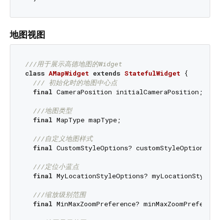
地图视图
///
用于展示高德地图的Widget
class
AMapWidget
extends
StatefulWidget
{

/// 
初始化时的地图中心点
final
 CameraPosition initialCameraPosition;

///
地图类型
final
 MapType mapType;

///
自定义地图样式
final
 CustomStyleOptions? customStyleOptions;

///
定位小蓝点
final
 MyLocationStyleOptions? myLocationStyleOpt
///
缩放级别范围
final
 MinMaxZoomPreference? minMaxZoomPreference