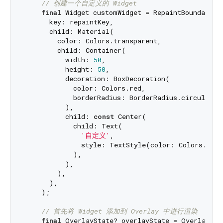
// 创建一个自定义的 Widget
final
 Widget customWidget = RepaintBoundary(

      key: repaintKey,

      child: Material(

        color: Colors.transparent,

        child: Container(

          width: 
50
,

          height: 
50
,

          decoration: BoxDecoration(

            color: Colors.red,

            borderRadius: BorderRadius.circular(
2
          ),

          child: 
const
 Center(

            child: Text(

'自定义'
,

              style: TextStyle(color: Colors.whit
            ),

          ),

        ),

      ),

    );

// 首先将 Widget 添加到 Overlay 中进行渲染
final
 OverlayState? overlayState = Overlay.of(