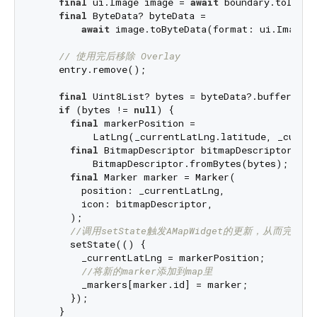
final
 ui.Image image = 
await
 boundary.toImage
final
 ByteData? byteData =

await
 image.toByteData(format: ui.ImageBy
// 使用完后移除 Overlay
    entry.remove();

final
 Uint8List? bytes = byteData?.buffer.asUi
if
 (bytes != 
null
) {

final
 markerPosition =

          LatLng(_currentLatLng.latitude, _curre
final
 BitmapDescriptor bitmapDescriptor =

          BitmapDescriptor.fromBytes(bytes);

final
 Marker marker = Marker(

        position: _currentLatLng,

        icon: bitmapDescriptor,

      );

//调用setState触发AMapWidget的更新，从而完成ma
      setState(() {

        _currentLatLng = markerPosition;

//将新的marker添加到map里
        _markers[marker.id] = marker;

      });

    }
