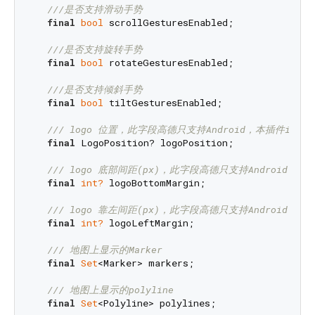
///
是否支持滑动手势
final
bool
 scrollGesturesEnabled;

///
是否支持旋转手势
final
bool
 rotateGesturesEnabled;

///
是否支持倾斜手势
final
bool
 tiltGesturesEnabled;

/// 
logo 位置，此字段高德只支持Android，本插件iOS借用
final
 LogoPosition? logoPosition;

/// 
logo 底部间距(px)，此字段高德只支持Android，本插
final
int?
 logoBottomMargin;

/// 
logo 靠左间距(px)，此字段高德只支持Android，本插
final
int?
 logoLeftMargin;

/// 
地图上显示的Marker
final
Set
<Marker> markers;

/// 
地图上显示的polyline
final
Set
<Polyline> polylines;
