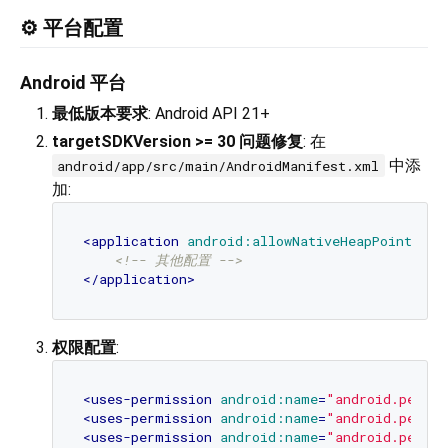
⚙️ 平台配置
Android 平台
最低版本要求
: Android API 21+
targetSDKVersion >= 30 问题修复
: 在
中添
android/app/src/main/AndroidManifest.xml
加:
<
application
android:allowNativeHeapPointerTa
<!-- 其他配置 -->
</
application
>
权限配置
:
<
uses-permission
android:name
=
"android.permi
<
uses-permission
android:name
=
"android.permi
<
uses-permission
android:name
=
"android.permi