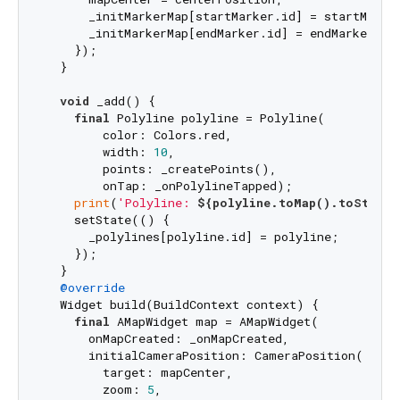
      _initMarkerMap[startMarker.id] = startMarker
      _initMarkerMap[endMarker.id] = endMarker;

    });

  }

void
 _add() {

final
 Polyline polyline = Polyline(

        color: Colors.red,

        width: 
10
,

        points: _createPoints(),

        onTap: _onPolylineTapped);

print
(
'Polyline: 
${polyline.toMap().toString
    setState(() {

      _polylines[polyline.id] = polyline;

    });

  }

@override
  Widget build(BuildContext context) {

final
 AMapWidget map = AMapWidget(

      onMapCreated: _onMapCreated,

      initialCameraPosition: CameraPosition(

        target: mapCenter,

        zoom: 
5
,
