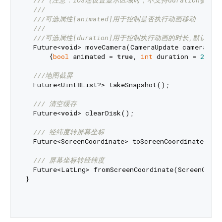
///
（注意：iOS端设置显示区域时，不支持duration参数
///
///
可选属性[animated]用于控制是否执行动画移动
///
///
可选属性[duration]用于控制执行动画的时长,默认25
  Future<
void
> moveCamera(CameraUpdate cameraUpda
      {
bool
 animated = 
true
, 
int
 duration = 
250
});
///
地图截屏
  Future<Uint8List?> takeSnapshot();

/// 
清空缓存
  Future<
void
> clearDisk();

/// 
经纬度转屏幕坐标
  Future<ScreenCoordinate> toScreenCoordinate(Lat
/// 
屏幕坐标转经纬度
  Future<LatLng> fromScreenCoordinate(ScreenCoord
}
