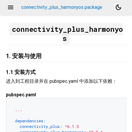
menu
dark_mode
connectivity_plus_harmonyos package
connectivity_plus_harmonyo
s
1. 安装与使用
1.1 安装方式
进入到工程目录并在 pubspec.yaml 中添加以下依赖：
pubspec.yaml
...
dependencies:
connectivity_plus:
^6.1.5
connectivity_plus_harmonyos:
^0.0.1