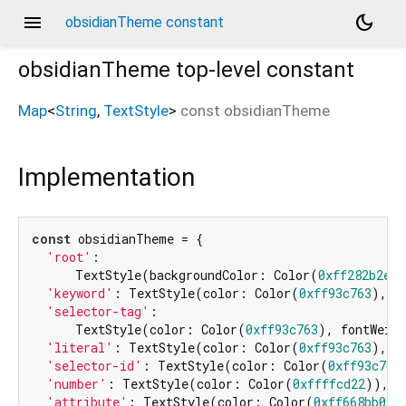
menu
dark_mode
obsidianTheme constant
obsidianTheme
top-level constant
Map
<
String
,
TextStyle
>
const
obsidianTheme
Implementation
const
 obsidianTheme = {

'root'
:

      TextStyle(backgroundColor: Color(
0xff282b2e
),
'keyword'
: TextStyle(color: Color(
0xff93c763
), f
'selector-tag'
:

      TextStyle(color: Color(
0xff93c763
), fontWeigh
'literal'
: TextStyle(color: Color(
0xff93c763
), f
'selector-id'
: TextStyle(color: Color(
0xff93c763
'number'
: TextStyle(color: Color(
0xffffcd22
)),

'attribute'
: TextStyle(color: Color(
0xff668bb0
)),