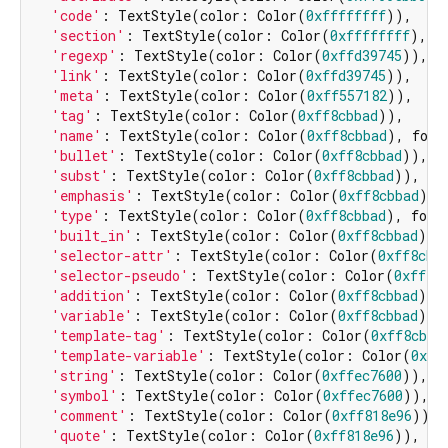
'code'
: TextStyle(color: Color(
0xffffffff
)),

'section'
: TextStyle(color: Color(
0xffffffff
), f
'regexp'
: TextStyle(color: Color(
0xffd39745
)),

'link'
: TextStyle(color: Color(
0xffd39745
)),

'meta'
: TextStyle(color: Color(
0xff557182
)),

'tag'
: TextStyle(color: Color(
0xff8cbbad
)),

'name'
: TextStyle(color: Color(
0xff8cbbad
), font
'bullet'
: TextStyle(color: Color(
0xff8cbbad
)),

'subst'
: TextStyle(color: Color(
0xff8cbbad
)),

'emphasis'
: TextStyle(color: Color(
0xff8cbbad
)),

'type'
: TextStyle(color: Color(
0xff8cbbad
), font
'built_in'
: TextStyle(color: Color(
0xff8cbbad
)),

'selector-attr'
: TextStyle(color: Color(
0xff8cbb
'selector-pseudo'
: TextStyle(color: Color(
0xff8c
'addition'
: TextStyle(color: Color(
0xff8cbbad
)),

'variable'
: TextStyle(color: Color(
0xff8cbbad
)),

'template-tag'
: TextStyle(color: Color(
0xff8cbba
'template-variable'
: TextStyle(color: Color(
0xff
'string'
: TextStyle(color: Color(
0xffec7600
)),

'symbol'
: TextStyle(color: Color(
0xffec7600
)),

'comment'
: TextStyle(color: Color(
0xff818e96
)),

'quote'
: TextStyle(color: Color(
0xff818e96
)),
