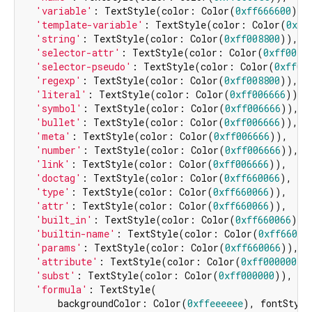
'variable'
: TextStyle(color: Color(
0xff666600
)),

'template-variable'
: TextStyle(color: Color(
0xff
'string'
: TextStyle(color: Color(
0xff008800
)),

'selector-attr'
: TextStyle(color: Color(
0xff0088
'selector-pseudo'
: TextStyle(color: Color(
0xff00
'regexp'
: TextStyle(color: Color(
0xff008800
)),

'literal'
: TextStyle(color: Color(
0xff006666
)),

'symbol'
: TextStyle(color: Color(
0xff006666
)),

'bullet'
: TextStyle(color: Color(
0xff006666
)),

'meta'
: TextStyle(color: Color(
0xff006666
)),

'number'
: TextStyle(color: Color(
0xff006666
)),

'link'
: TextStyle(color: Color(
0xff006666
)),

'doctag'
: TextStyle(color: Color(
0xff660066
), fo
'type'
: TextStyle(color: Color(
0xff660066
)),

'attr'
: TextStyle(color: Color(
0xff660066
)),

'built_in'
: TextStyle(color: Color(
0xff660066
)),

'builtin-name'
: TextStyle(color: Color(
0xff66006
'params'
: TextStyle(color: Color(
0xff660066
)),

'attribute'
: TextStyle(color: Color(
0xff000000
)),
'subst'
: TextStyle(color: Color(
0xff000000
)),

'formula'
: TextStyle(

      backgroundColor: Color(
0xffeeeeee
), fontStyle