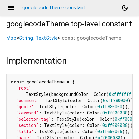
menu
dark_mode
googlecodeTheme constant
googlecodeTheme
top-level constant
Map
<
String
,
TextStyle
>
const
googlecodeTheme
Implementation
const
 googlecodeTheme = {

'root'
:

      TextStyle(backgroundColor: Color(
0xffffffff
),
'comment'
: TextStyle(color: Color(
0xff880000
)),

'quote'
: TextStyle(color: Color(
0xff880000
)),

'keyword'
: TextStyle(color: Color(
0xff000088
)),

'selector-tag'
: TextStyle(color: Color(
0xff00008
'section'
: TextStyle(color: Color(
0xff000088
)),

'title'
: TextStyle(color: Color(
0xff660066
)),

'name'
: TextStyle(color: Color(
0xff000088
)),
