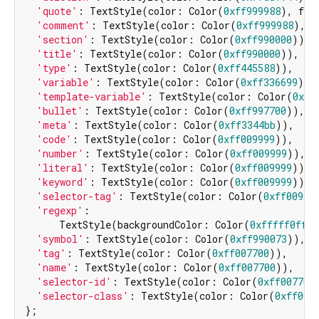
'quote'
: TextStyle(color: Color(
0xff999988
), fon
'comment'
: TextStyle(color: Color(
0xff999988
), f
'section'
: TextStyle(color: Color(
0xff990000
)),

'title'
: TextStyle(color: Color(
0xff990000
)),

'type'
: TextStyle(color: Color(
0xff445588
)),

'variable'
: TextStyle(color: Color(
0xff336699
)),

'template-variable'
: TextStyle(color: Color(
0xff
'bullet'
: TextStyle(color: Color(
0xff997700
)),

'meta'
: TextStyle(color: Color(
0xff3344bb
)),

'code'
: TextStyle(color: Color(
0xff009999
)),

'number'
: TextStyle(color: Color(
0xff009999
)),

'literal'
: TextStyle(color: Color(
0xff009999
)),

'keyword'
: TextStyle(color: Color(
0xff009999
)),

'selector-tag'
: TextStyle(color: Color(
0xff00999
'regexp'
:

      TextStyle(backgroundColor: Color(
0xfffff0ff
),
'symbol'
: TextStyle(color: Color(
0xff990073
)),

'tag'
: TextStyle(color: Color(
0xff007700
)),

'name'
: TextStyle(color: Color(
0xff007700
)),

'selector-id'
: TextStyle(color: Color(
0xff007700
'selector-class'
: TextStyle(color: Color(
0xff007
};