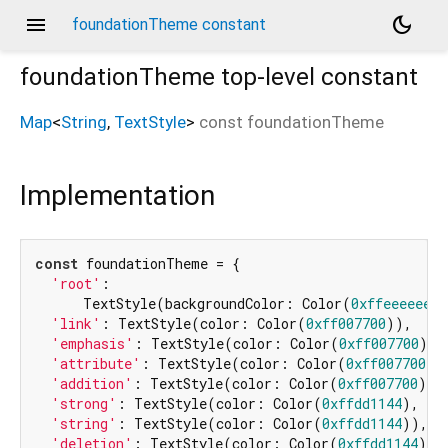
menu
dark_mode
foundationTheme constant
foundationTheme
top-level constant
Map
<
String
,
TextStyle
>
const
foundationTheme
Implementation
const
 foundationTheme = {

'root'
:

      TextStyle(backgroundColor: Color(
0xffeeeeee
),
'link'
: TextStyle(color: Color(
0xff007700
)),

'emphasis'
: TextStyle(color: Color(
0xff007700
), 
'attribute'
: TextStyle(color: Color(
0xff007700
)),
'addition'
: TextStyle(color: Color(
0xff007700
)),

'strong'
: TextStyle(color: Color(
0xffdd1144
), fo
'string'
: TextStyle(color: Color(
0xffdd1144
)),

'deletion'
: TextStyle(color: Color(
0xffdd1144
)),
