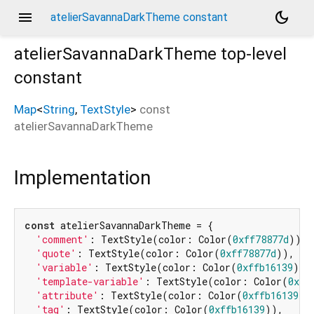
menu
dark_mode
atelierSavannaDarkTheme constant
atelierSavannaDarkTheme
top-level
constant
Map
<
String
,
TextStyle
>
const
atelierSavannaDarkTheme
Implementation
const
 atelierSavannaDarkTheme = {

'comment'
: TextStyle(color: Color(
0xff78877d
)),

'quote'
: TextStyle(color: Color(
0xff78877d
)),

'variable'
: TextStyle(color: Color(
0xffb16139
)),

'template-variable'
: TextStyle(color: Color(
0xff
'attribute'
: TextStyle(color: Color(
0xffb16139
)),
'tag'
: TextStyle(color: Color(
0xffb16139
)),
