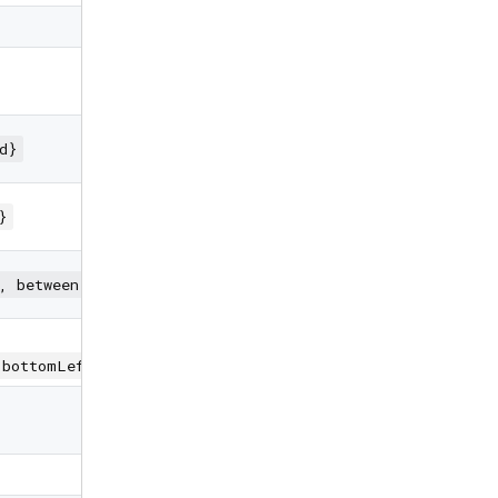
d}
}
, between, evenly, center, end}
,bottomLeft,bottomRight,centerLeft,centerRight,topCenter