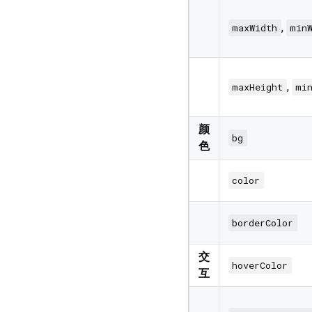
,
maxWidth
min
,
maxHeight
mi
颜
bg
色
color
borderColor
交
hoverColor
互