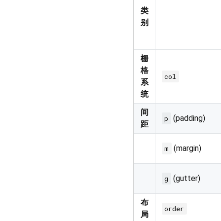
类
别
栅
格
col
系
统
间
(padding)
p
距
(margin)
m
(gutter)
g
布
order
局