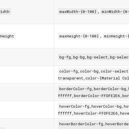
,
Width
maxWidth-{0-100}
minWidth-{0
,
nHeight
maxHeight-{0-100}
minHeight-
bg-fg,bg-bg,bg-select,bg-selec
color-fg,color-bg,color-select
transparent,color-{Material Co
borderColor-fg,borderColor-bg,
ffffff,borderColor-FFDFE2E6,bo
hoverColor-fg,hoverColor-bg,ho
ffffff,hoverColor-FFDFE2E6,hov
hoverBorderColor-fg,hoverBorde