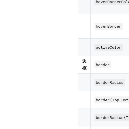
hoverBorderCol
hoverBorder
activeColor
边
border
框
borderRadius
border{Top,Bot
borderRadius{T