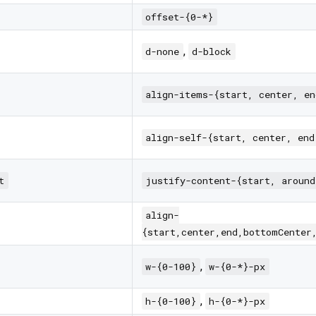
offset-{0-*}
,
d-none
d-block
align-items-{start, center, en
align-self-{start, center, end
t
justify-content-{start, around
align-
{start,center,end,bottomCenter
,
w-{0-100}
w-{0-*}-px
,
h-{0-100}
h-{0-*}-px