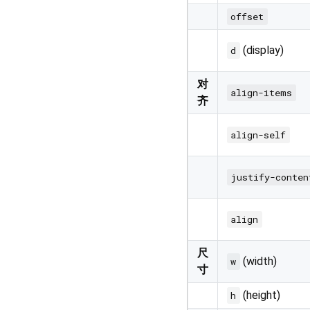
offset
(display)
d
对
align-items
齐
align-self
justify-conten
align
尺
(width)
w
寸
(height)
h