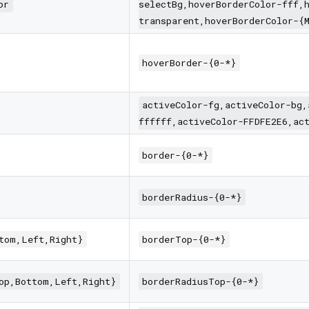
or
selectBg,hoverBorderColor-fff,
transparent,hoverBorderColor-{
hoverBorder-{0-*}
activeColor-fg,activeColor-bg,
ffffff,activeColor-FFDFE2E6,ac
border-{0-*}
borderRadius-{0-*}
tom,Left,Right}
borderTop-{0-*}
op,Bottom,Left,Right}
borderRadiusTop-{0-*}