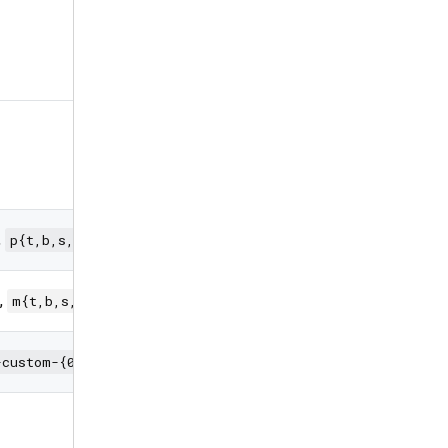
变体
,
p{t,b,s,e,x,y}-custom-{0.0-*}
,
m{t,b,s,e,x,y}-custom-{0.0-*}
-custom-{0.0-*}