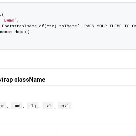
(

 
'Demo'
,

 BootstrapTheme.of(ctx).toTheme( [PASS YOUR THEME TO O
const
 Home(),

rap className
、
、
、
、
sm
-md
-lg
-xl
-xxl