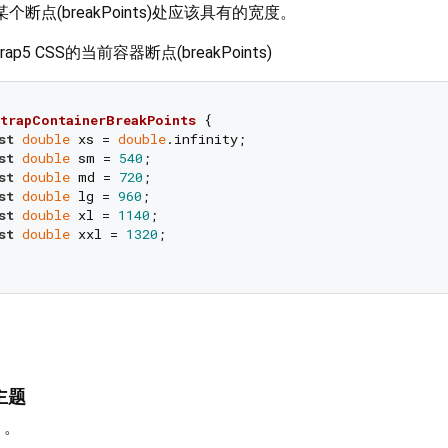
某个断点(breakPoints)处应该具有的宽度。
p5 CSS的当前容器断点(breakPoints)
trapContainerBreakPoints
{

st
double
 xs = 
double
.infinity;

st
double
 sm = 
540
;

st
double
 md = 
720
;

st
double
 lg = 
960
;

st
double
 xl = 
1140
;

st
double
 xxl = 
1320
;

 主题
e 。