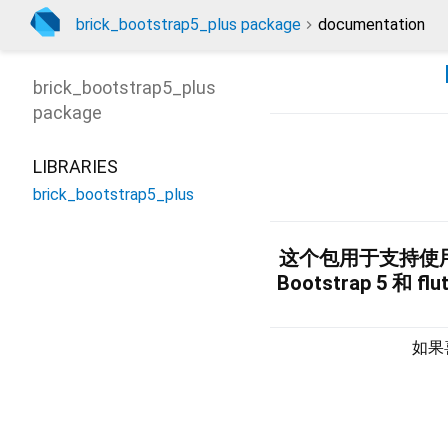
brick_bootstrap5_plus package
documentation
brick_bootstrap5_plus
package
LIBRARIES
brick_bootstrap5_plus
这个包用于支持使用F
Bootstrap 5 和
如果