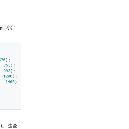
小部
ap5
576
);

: 
768
);

: 
992
);

: 
1200
);

h: 
1400
);

s)。 这些