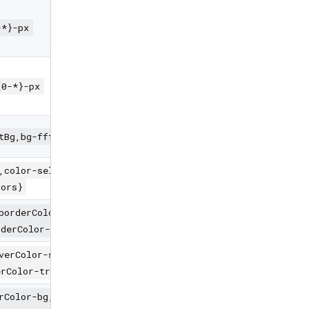
-*}-px
{0-*}-px
tBg,bg-fff,bg-ffffff,bg-FFDFE2E6,bg-transparent,bg-{Mate
,color-selectBg,color-fff,color-ffffff,color-FFDFE2E6,co
lors}
borderColor-select,borderColor-selectBg,borderColor-fff,
rderColor-transparent,borderColor-{Material Colors}
verColor-select,hoverColor-selectBg,hoverColor-fff,hover
erColor-transparent,hoverColor-{Material Colors}
rColor-bg,hoverBorderColor-select,hoverBorderColor-