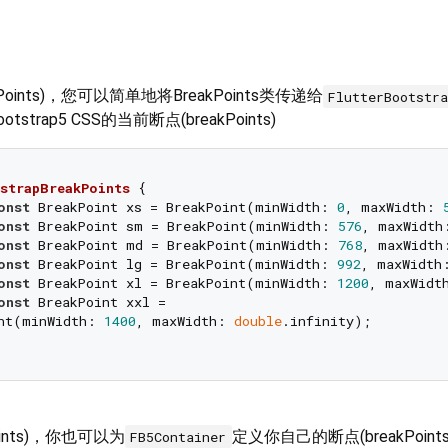
oints)，您可以简单地将BreakPoints类传递给
FlutterBootstr
trap5 CSS的当前断点(breakPoints)
strapBreakPoints
{

onst
 BreakPoint xs = BreakPoint(minWidth: 
0
, maxWidth: 
onst
 BreakPoint sm = BreakPoint(minWidth: 
576
, maxWidth
onst
 BreakPoint md = BreakPoint(minWidth: 
768
, maxWidth
onst
 BreakPoint lg = BreakPoint(minWidth: 
992
, maxWidth
onst
 BreakPoint xl = BreakPoint(minWidth: 
1200
, maxWidt
onst
 BreakPoint xxl =

nt(minWidth: 
1400
, maxWidth: 
double
.infinity);

ints)，你也可以为
定义你自己的断点(breakPoint
FB5Container