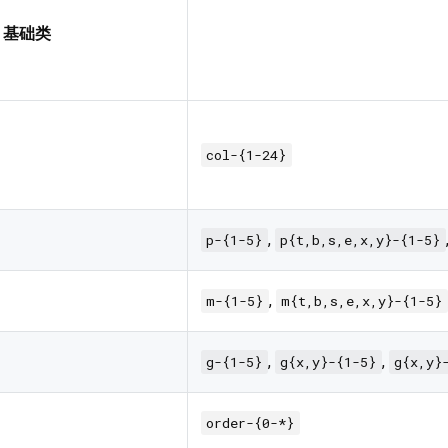
基础类
col-{1-24}
,
p-{1-5}
p{t,b,s,e,x,y}-{1-5}
,
m-{1-5}
m{t,b,s,e,x,y}-{1-5}
,
,
g-{1-5}
g{x,y}-{1-5}
g{x,y}
order-{0-*}