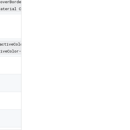
hoverBorderColor-ffffff,hoverBorderColor-FFDFE2E6,hoverB
Material Colors}
activeColor-select,activeColor-selectBg,activeColor-fff,
tiveColor-transparent,activeColor-{Material Colors}