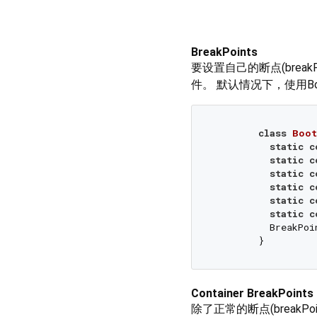
BreakPoints
要设置自己的断点(breakP
件。 默认情况下，使用Boots
class
Boot
static
c
static
c
static
c
static
c
static
c
static
c
          BreakPoi
Container BreakPoints
除了正常的断点(breakPo