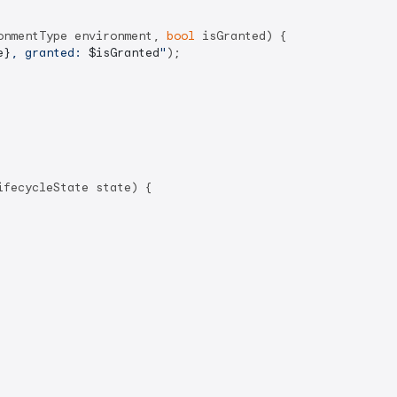
onmentType environment, 
bool
 isGranted) {

e}
, granted: 
$isGranted
"
);

fecycleState state) {
