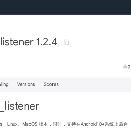
listener 1.2.4
2
lling
Versions
Scores
_listener
s、Linux、MacOS 版本，同时，支持在Android10+系统上后台