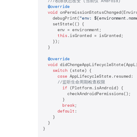
///
权限状态改变 (当前仅 Android)
@override
void
 onPermissionStatusChanged(Envir
    debugPrint(
"env: 
${environment.nam
    setState(() {

      env = environment;

this
.isGranted = isGranted;

    });

  }

@override
void
 didChangeAppLifecycleState(AppLi
switch
 (state) {

case
 AppLifecycleState.resumed:

//监听生命周期检查权限
if
 (Platform.isAndroid) {

          checkAndroidPermissions();

        }

break
;

default
:

    }

  }

}
