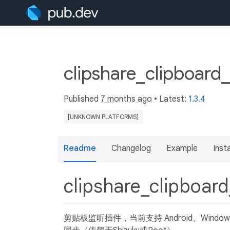
clipshare_clipboard_
Published
7 months ago
• Latest:
1.3.4
[UNKNOWN PLATFORMS]
Readme
Changelog
Example
Insta
clipshare_clipboard
剪贴板监听插件，当前支持 Android、Window