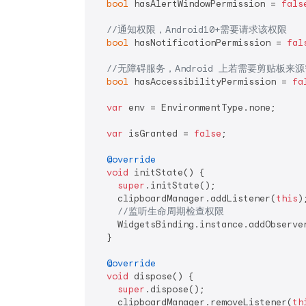
bool
 hasAlertWindowPermission = 
fals
//通知权限，Android10+需要请求该权限
bool
 hasNotificationPermission = 
fal
//无障碍服务，Android 上若需要剪贴板来
bool
 hasAccessibilityPermission = 
fa
var
 env = EnvironmentType.none;

var
 isGranted = 
false
;

@override
void
 initState() {

super
.initState();

    clipboardManager.addListener(
this
);
//监听生命周期检查权限
    WidgetsBinding.instance.addObserve
  }

@override
void
 dispose() {

super
.dispose();

    clipboardManager.removeListener(
th