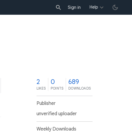
Help
Sign in
2
0
689
LIKES
POINTS
DOWNLOADS
Publisher
unverified uploader
Weekly Downloads