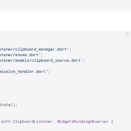
stener/clipboard_manager.dart'
stener/enums.dart'
stener/models/clipboard_source.dart'
mission_handler.dart'
;

tate();

 
with
ClipboardListener
, 
WidgetsBindingObserver
{
