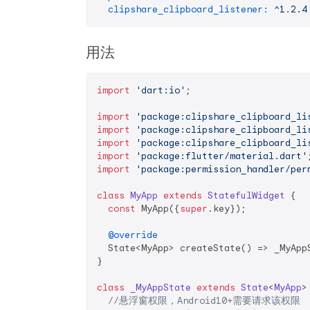
clipshare_clipboard_listener:
^1.2.4
用法
import
'dart:io'
;

import
'package:clipshare_clipboard_li
import
'package:clipshare_clipboard_li
import
'package:clipshare_clipboard_li
import
'package:flutter/material.dart'
import
'package:permission_handler/per
class
MyApp
extends
StatefulWidget
{

const
 MyApp({
super
.key});

@override
  State<MyApp> createState() => _MyAppS
}

class
_MyAppState
extends
State
<
MyApp
>
//悬浮窗权限，Android10+需要请求该权限