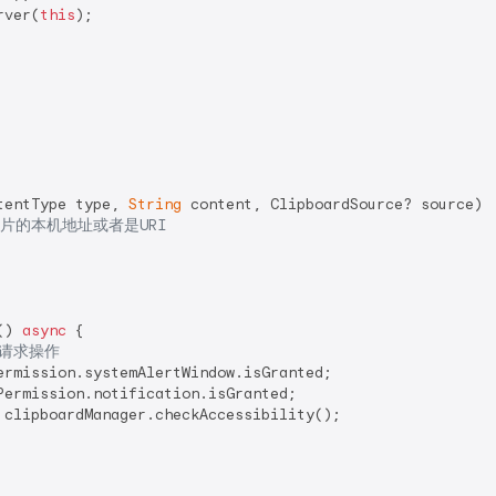
rver(
this
);

tentType type, 
String
 content, ClipboardSource? source) {
图片的本机地址或者是URI
() 
async
 {

权限请求操作
ermission.systemAlertWindow.isGranted;

Permission.notification.isGranted;

 clipboardManager.checkAccessibility();
