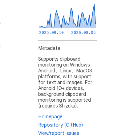
2025.09.10 - 2026.08.05
Metadata
Supports clipboard
monitoring on Windows、
Android、Linux、MacOS
platforms, with support
for text and images. For
Android 10+ devices,
background clipboard
monitoring is supported
(requires Shizuku).
Homepage
Repository (GitHub)
View/report issues