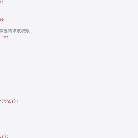
e
;

se
;

源需要请求该权限
lse
;



r(
this
);

is
);
