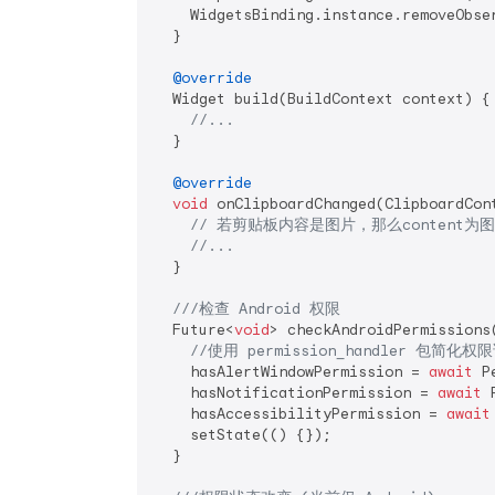
    WidgetsBinding.instance.removeObse
  }

@override
  Widget build(BuildContext context) {

//...
  }

@override
void
 onClipboardChanged(ClipboardCon
// 若剪贴板内容是图片，那么content为
//...
  }

///
检查 Android 权限
  Future<
void
> checkAndroidPermissions
//使用 permission_handler 包简化
    hasAlertWindowPermission = 
await
 P
    hasNotificationPermission = 
await
 
    hasAccessibilityPermission = 
await
    setState(() {});

  }
