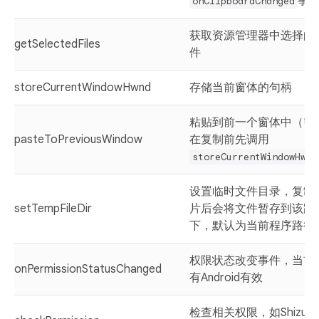
事
onClipboardChanged
获取资源管理器中选择的
getSelectedFiles
件
storeCurrentWindowHwnd
存储当前窗体的句柄
粘贴到前一个窗体中（需
pasteToPreviousWindow
在复制前先调用
storeCurrentWindowHwnd
设置临时文件目录，复制
setTempFileDir
片后会将文件暂存到该路
下，默认为当前程序路径
权限状态改变事件，当前
onPermissionStatusChanged
有Android有效
检查相关权限，如Shizuk