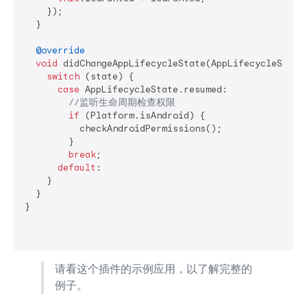
    });

  }

@override
void
 didChangeAppLifecycleState(AppLifecycleState 
switch
 (state) {

case
 AppLifecycleState.resumed:

//监听生命周期检查权限
if
 (Platform.isAndroid) {

          checkAndroidPermissions();

        }

break
;

default
:

    }

  }

}

请看这个插件的示例应用，以了解完整的
例子。