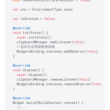
bool
 hasAccessibilityPermission = 
false
;

var
 env = EnvironmentType.none;

var
 isGranted = 
false
;

@override
void
 initState() {

super
.initState();

    clipboardManager.addListener(
this
);

//监听生命周期检查权限
    WidgetsBinding.instance.addObserver(
this
);

  }

@override
void
 dispose() {

super
.dispose();

    clipboardManager.removeListener(
this
);

    WidgetsBinding.instance.removeObserver(
this
);

  }

@override
  Widget build(BuildContext context) {

//...