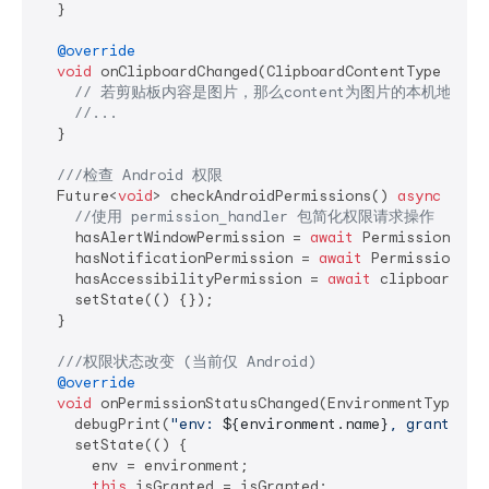
  }

@override
void
 onClipboardChanged(ClipboardContentType type
// 若剪贴板内容是图片，那么content为图片的本机地址或者
//...
  }

///
检查 Android 权限
  Future<
void
> checkAndroidPermissions() 
async
 {

//使用 permission_handler 包简化权限请求操作
    hasAlertWindowPermission = 
await
 Permission.sys
    hasNotificationPermission = 
await
 Permission.no
    hasAccessibilityPermission = 
await
 clipboardMan
    setState(() {});

  }

///
权限状态改变 (当前仅 Android)
@override
void
 onPermissionStatusChanged(EnvironmentType en
    debugPrint(
"env: 
${environment.name}
, granted: 
    setState(() {

      env = environment;

this
.isGranted = isGranted;
