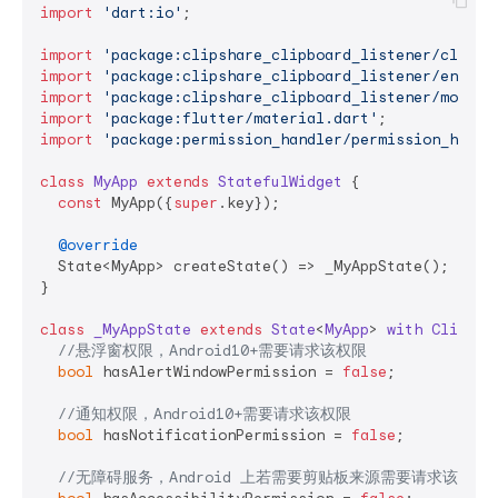
import
'dart:io'
;

import
'package:clipshare_clipboard_listener/clipbo
import
'package:clipshare_clipboard_listener/enums.
import
'package:clipshare_clipboard_listener/models
import
'package:flutter/material.dart'
import
'package:permission_handler/permission_handl
class
MyApp
extends
StatefulWidget
{

const
 MyApp({
super
.key});

@override
  State<MyApp> createState() => _MyAppState();

}

class
_MyAppState
extends
State
<
MyApp
> 
with
Clipboa
//悬浮窗权限，Android10+需要请求该权限
bool
 hasAlertWindowPermission = 
false
;

//通知权限，Android10+需要请求该权限
bool
 hasNotificationPermission = 
false
;

//无障碍服务，Android 上若需要剪贴板来源需要请求该权限