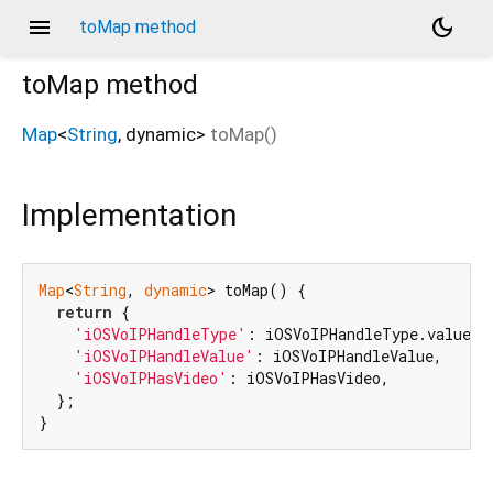
menu
dark_mode
toMap method
toMap
method
Map
<
String
,
dynamic
>
toMap
(
)
Implementation
Map
<
String
, 
dynamic
> toMap() {

return
 {

'iOSVoIPHandleType'
: iOSVoIPHandleType.value,

'iOSVoIPHandleValue'
: iOSVoIPHandleValue,

'iOSVoIPHasVideo'
: iOSVoIPHasVideo,

  };

}