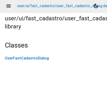
menu
dark_mode
user/ui/fast_cadastro/user_fast_cadastro_dialog.da
user/ui/fast_cadastro/user_fast_cadas
library
.dart
Classes
UserFastCadastroDialog