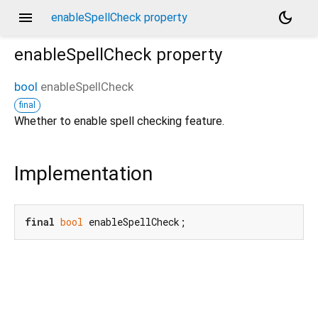
menu
dark_mode
enableSpellCheck property
enableSpellCheck
property
bool
enableSpellCheck
final
Whether to enable spell checking feature.
Implementation
final
bool
 enableSpellCheck;