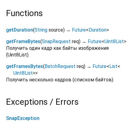
Functions
getDuration
(
String
source
)
→
Future
<
Duration
>
getFrameBytes
(
SnapRequest
req
)
→
Future
<
Uint8List
>
Получить один кадр как байты изображения
(Uint8List).
getFramesBytes
(
BatchRequest
req
)
→
Future
<
List
<
Uint8List
>
>
Получить несколько кадров (списком байтов).
Exceptions / Errors
SnapException