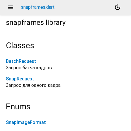
menu
dark_mode
snapframes.dart
snapframes
library
Classes
BatchRequest
Запрос батча кадров.
SnapRequest
Запрос для одного кадра.
Enums
SnapImageFormat