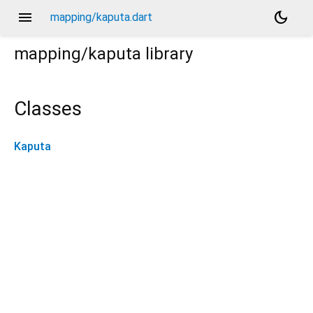
menu
dark_mode
mapping/kaputa.dart
mapping/kaputa
library
Classes
Kaputa