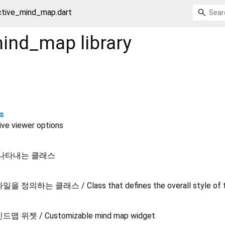
ctive_mind_map.dart
mind_map
library
ns
e viewer options
 나타내는 클래스
는 클래스 / Class that defines the overall style of t
젯 / Customizable mind map widget