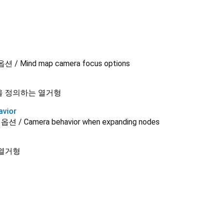
Mind map camera focus options
을 정의하는 열거형
vior
 Camera behavior when expanding nodes
 열거형