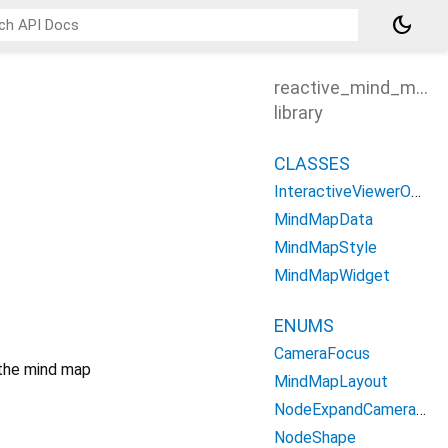
dark_mode
reactive_mind_map
library
CLASSES
InteractiveViewerOptions
MindMapData
MindMapStyle
MindMapWidget
ENUMS
CameraFocus
he mind map
MindMapLayout
NodeExpandCameraBehavior
NodeShape