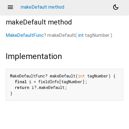
menu
dark_mode
makeDefault method
makeDefault
method
MakeDefaultFunc
?
makeDefault
(
int
tagNumber
)
Implementation
MakeDefaultFunc? makeDefault(
int
 tagNumber) {

final
 i = fieldInfo[tagNumber];

return
 i?.makeDefault;

}