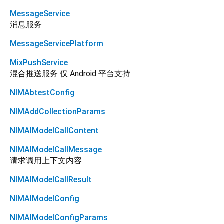
MessageService
消息服务
MessageServicePlatform
MixPushService
混合推送服务 仅 Android 平台支持
NIMAbtestConfig
NIMAddCollectionParams
NIMAIModelCallContent
NIMAIModelCallMessage
请求调用上下文内容
NIMAIModelCallResult
NIMAIModelConfig
NIMAIModelConfigParams