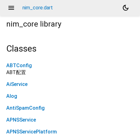
menu
dark_mode
nim_core.dart
nim_core
library
Classes
ABTConfig
ABT配置
AiService
Alog
AntiSpamConfig
APNSService
APNSServicePlatform