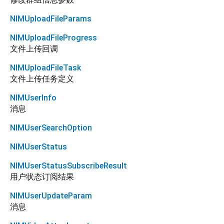
NIMUploadFileParams
NIMUploadFileProgress
文件上传回调
NIMUploadFileTask
文件上传任务定义
NIMUserInfo
消息
NIMUserSearchOption
NIMUserStatus
NIMUserStatusSubscribeResult
用户状态订阅结果
NIMUserUpdateParam
消息