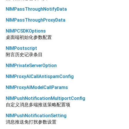
NIMPassThroughNotifyData
NIMPassThroughProxyData
NIMPCSDKOptions
桌面端初始化参数配置
NIMPostscript
附言历史记录条目
NIMPrivateServerOption
NIMProxyAICallAntispamConfig
NIMProxyAIModelCallParams
NIMPushNotificationMultiportConfig
自定义消息多端推送策略配置项
NIMPushNotificationSetting
消息推送免打扰参数设置