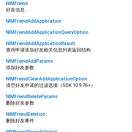
NIMFriend
好友信息
NIMFriendAddApplication
NIMFriendAddApplicationQueryOption
NIMFriendAddApplicationResult
查询申请添加好友相关信息列表返回结构
NIMFriendAddParams
添加好友参数
NIMFriendClearAddApplicationOption
清空好友申请的过滤选项（SDK 10.9.76+）
NIMFriendDeleteParams
删除好友参数
NIMFriendDeletion
删除好友事件
NIMFriendSearchOption