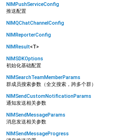
NIMPushServiceConfig
推送配置
NIMQChatChannelConfig
NIMReporterConfig
NIMResult
<
T
>
NIMSDKOptions
初始化基础配置
NIMSearchTeamMemberParams
群成员搜索参数（全文搜索，跨多个群）
NIMSendCustomNotificationParams
通知发送相关参数
NIMSendMessageParams
消息发送相关参数
NIMSendMessageProgress