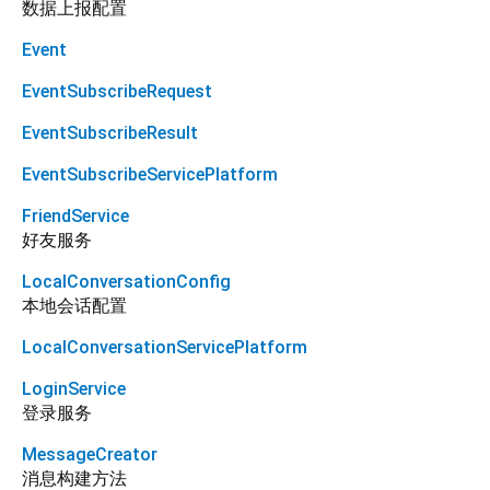
数据上报配置
Event
EventSubscribeRequest
EventSubscribeResult
EventSubscribeServicePlatform
FriendService
好友服务
LocalConversationConfig
本地会话配置
LocalConversationServicePlatform
LoginService
登录服务
MessageCreator
消息构建方法