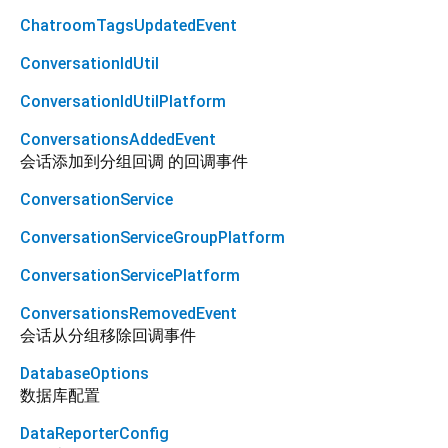
ChatroomTagsUpdatedEvent
ConversationIdUtil
ConversationIdUtilPlatform
ConversationsAddedEvent
会话添加到分组回调 的回调事件
ConversationService
ConversationServiceGroupPlatform
ConversationServicePlatform
ConversationsRemovedEvent
会话从分组移除回调事件
DatabaseOptions
数据库配置
DataReporterConfig