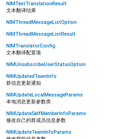
NIMTextTranslationResult
文本翻译结果
NIMThreadMessageListOption
NIMThreadMessageListResult
NIMTranslatorConfig
文本翻译配置项
NIMUnsubscribeUserStatusOption
NIMUpdatedTeamInfo
群信息更新通知
NIMUpdateLocalMessageParams
本地消息更新参数类
NIMUpdateSelfMemberInfoParams
修改自己的群成员信息参数
NIMUpdateTeamInfoParams
修改群组信息参数