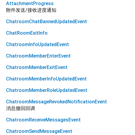
AttachmentProgress
附件发送/接收进度通知
ChatroomChatBannedUpdatedEvent
ChatRoomExitInfo
ChatroomInfoUpdatedEvent
ChatroomMemberEnterEvent
ChatroomMemberExitEvent
ChatroomMemberInfoUpdatedEvent
ChatroomMemberRoleUpdatedEvent
ChatroomMessageRevokedNotificationEvent
消息撤回回调
ChatroomReceiveMessagesEvent
ChatroomSendMessageEvent