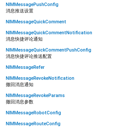
NIMMessagePushConfig
消息推送设置
NIMMessageQuickComment
NIMMessageQuickCommentNotification
消息快捷评论通知
NIMMessageQuickCommentPushConfig
消息快捷评论推送配置
NIMMessageRefer
NIMMessageRevokeNotification
撤回消息通知
NIMMessageRevokeParams
撤回消息参数
NIMMessageRobotConfig
NIMMessageRouteConfig