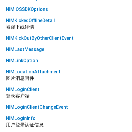
NIMIOSSDKOptions
NIMKickedOfflineDetail
被踢下线详情
NIMKickOutByOtherClientEvent
NIMLastMessage
NIMLinkOption
NIMLocationAttachment
图片消息附件
NIMLoginClient
登录客户端
NIMLoginClientChangeEvent
NIMLoginInfo
用户登录认证信息