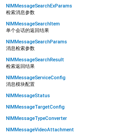
NIMMessageSearchExParams
检索消息参数
NIMMessageSearchItem
单个会话的返回结果
NIMMessageSearchParams
消息检索参数
NIMMessageSearchResult
检索返回结果
NIMMessageServiceConfig
消息模块配置
NIMMessageStatus
NIMMessageTargetConfig
NIMMessageTypeConverter
NIMMessageVideoAttachment