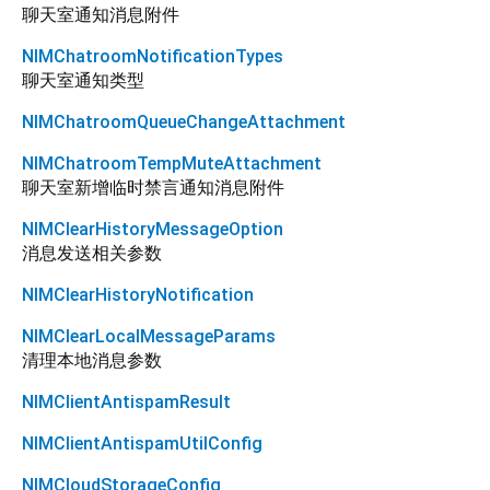
聊天室通知消息附件
NIMChatroomNotificationTypes
聊天室通知类型
NIMChatroomQueueChangeAttachment
NIMChatroomTempMuteAttachment
聊天室新增临时禁言通知消息附件
NIMClearHistoryMessageOption
消息发送相关参数
NIMClearHistoryNotification
NIMClearLocalMessageParams
清理本地消息参数
NIMClientAntispamResult
NIMClientAntispamUtilConfig
NIMCloudStorageConfig