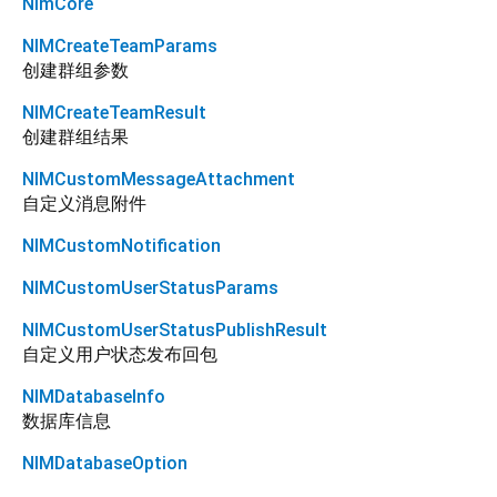
NimCore
NIMCreateTeamParams
创建群组参数
NIMCreateTeamResult
创建群组结果
NIMCustomMessageAttachment
自定义消息附件
NIMCustomNotification
NIMCustomUserStatusParams
NIMCustomUserStatusPublishResult
自定义用户状态发布回包
NIMDatabaseInfo
数据库信息
NIMDatabaseOption