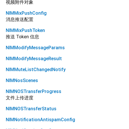
视频附件对象
NIMMixPushConfig
消息推送配置
NIMMixPushToken
推送 Token 信息
NIMModifyMessageParams
NIMModifyMessageResult
NIMMuteListChangedNotify
NIMNosScenes
NIMNOSTransferProgress
文件上传进度
NIMNOSTransferStatus
NIMNotificationAntispamConfig