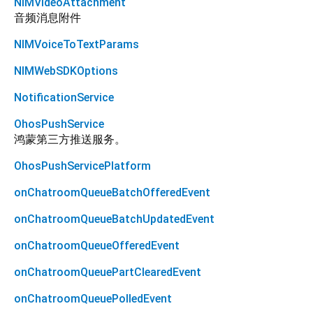
NIMVideoAttachment
音频消息附件
NIMVoiceToTextParams
NIMWebSDKOptions
NotificationService
OhosPushService
鸿蒙第三方推送服务。
OhosPushServicePlatform
onChatroomQueueBatchOfferedEvent
onChatroomQueueBatchUpdatedEvent
onChatroomQueueOfferedEvent
onChatroomQueuePartClearedEvent
onChatroomQueuePolledEvent