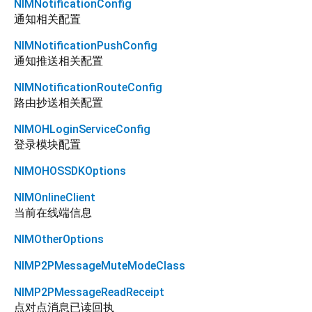
NIMNotificationConfig
通知相关配置
NIMNotificationPushConfig
通知推送相关配置
NIMNotificationRouteConfig
路由抄送相关配置
NIMOHLoginServiceConfig
登录模块配置
NIMOHOSSDKOptions
NIMOnlineClient
当前在线端信息
NIMOtherOptions
NIMP2PMessageMuteModeClass
NIMP2PMessageReadReceipt
点对点消息已读回执