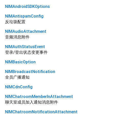
NIMAndroidSDKOptions
NIMAntispamConfig
反垃圾配置
NIMAudioAttachment
音频消息附件
NIMAuthStatusEvent
登录/登出状态变更事件
NIMBasicOption
NIMBroadcastNotification
全员广播通知
NIMCdnConfig
NIMChatroomMemberInAttachment
聊天室成员加入通知消息附件
NIMChatroomNotificationAttachment