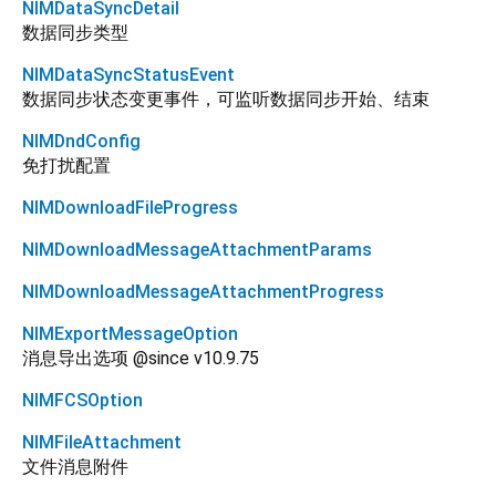
NIMDataSyncDetail
数据同步类型
NIMDataSyncStatusEvent
数据同步状态变更事件，可监听数据同步开始、结束
NIMDndConfig
免打扰配置
NIMDownloadFileProgress
NIMDownloadMessageAttachmentParams
NIMDownloadMessageAttachmentProgress
NIMExportMessageOption
消息导出选项 @since v10.9.75
NIMFCSOption
NIMFileAttachment
文件消息附件