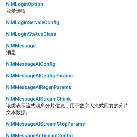
NIMLoginOption
登录选项
NIMLoginServiceConfig
NIMLoginStatusClass
NIMMessage
消息
NIMMessageAIConfig
NIMMessageAIConfigParams
NIMMessageAIRegenParams
NIMMessageAIStreamChunk
该类表示流式消息分片信息，用于数字人流式回复的分片
文本数据。
NIMMessageAIStreamStopParams
NIMMessageAntispamConfig