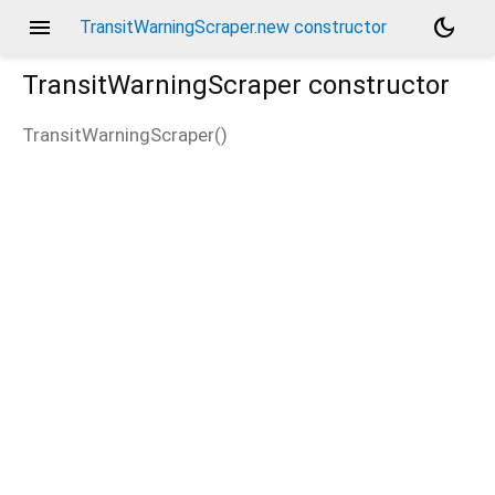
menu
dark_mode
TransitWarningScraper.new constructor
TransitWarningScraper
constructor
TransitWarningScraper
(
)