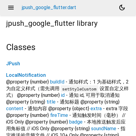
menu
dark_mode
jpush_google_flutter.dart
jpush_google_flutter
library
Classes
JPush
LocalNotification
@property {number}
buildId
- 通知样式：1 为基础样式，2
为自定义样式（需先调用
设置自定义样
setStyleCustom
式） @property {number}
id
- 通知 id, 可用于取消通知
@property {string}
title
- 通知标题 @property {string}
content
- 通知内容 @property {object}
extra
- extra 字段
@property {number}
fireTime
- 通知触发时间（毫秒） //
iOS Only @property {number}
badge
- 本地推送触发后应
用角标值 // iOS Only @property {string}
soundName
- 指
定推送的音频文件 // iOS 10+ Only @property {string}