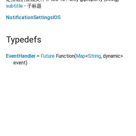
subtitle
- 子标题
NotificationSettingsIOS
Typedefs
EventHandler
=
Future
Function
(
Map
<
String
,
dynamic
>
event
)