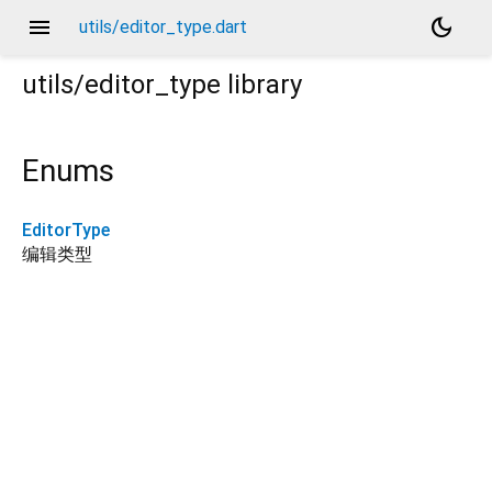
menu
dark_mode
utils/editor_type.dart
utils/editor_type
library
Enums
EditorType
编辑类型