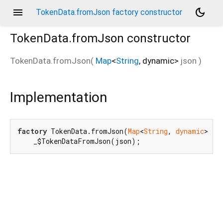
menu
dark_mode
TokenData.fromJson factory constructor
TokenData.fromJson
constructor
TokenData.fromJson
(
Map
<
String
,
dynamic
>
json
)
Implementation
factory
 TokenData.fromJson(
Map
<
String
, 
dynamic
> jso
    _$TokenDataFromJson(json);