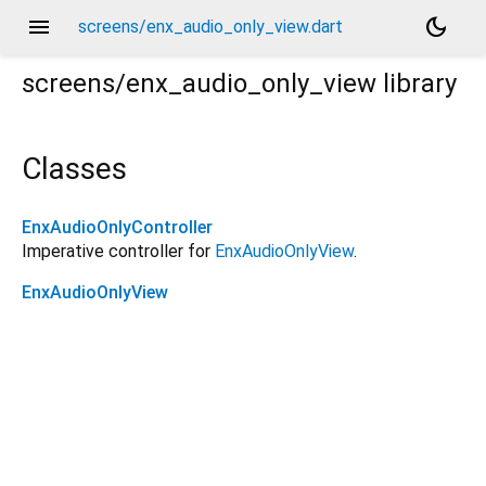
menu
dark_mode
screens/enx_audio_only_view.dart
screens/enx_audio_only_view
library
Classes
EnxAudioOnlyController
Imperative controller for
EnxAudioOnlyView
.
EnxAudioOnlyView