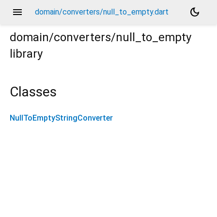
menu
dark_mode
domain/converters/null_to_empty.dart
domain/converters/null_to_empty
library
Classes
NullToEmptyStringConverter